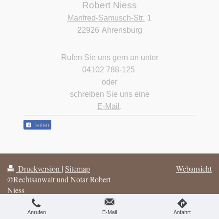
Robert Niess
Manfred-Samusch-Str.
1
22926
Ahrensburg
Rufen Sie uns gern an unter
04102 788-125
oder
schreiben Sie uns eine
E-Mail
.
Teilen
Druckversion
|
Sitemap
Webansicht
©Rechtsanwalt und Notar Robert
Niess
Anrufen
E-Mail
Anfahrt